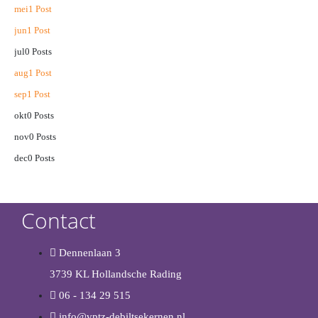
mei
1
Post
jun
1
Post
jul
0
Posts
aug
1
Post
sep
1
Post
okt
0
Posts
nov
0
Posts
dec
0
Posts
Contact
Dennenlaan 3
3739 KL Hollandsche Rading
06 - 134 29 515
info@vptz-debiltsekernen.nl