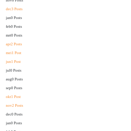
nov
0
Posts
dec
3
Posts
jan
0
Posts
feb
0
Posts
mrt
0
Posts
apr
2
Posts
mei
1
Post
jun
1
Post
jul
0
Posts
aug
0
Posts
sep
0
Posts
okt
1
Post
nov
2
Posts
dec
0
Posts
jan
0
Posts