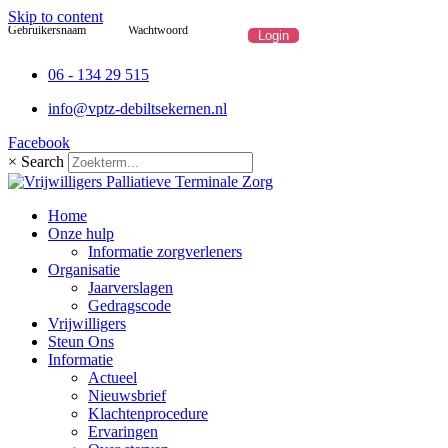
Skip to content
Gebruikersnaam
Wachtwoord
06 - 134 29 515
info@vptz-debiltsekernen.nl
Facebook
×
Search
Home
Onze hulp
Informatie zorgverleners
Organisatie
Jaarverslagen
Gedragscode
Vrijwilligers
Steun Ons
Informatie
Actueel
Nieuwsbrief
Klachtenprocedure
Ervaringen