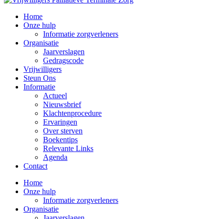
Home
Onze hulp
Informatie zorgverleners
Organisatie
Jaarverslagen
Gedragscode
Vrijwilligers
Steun Ons
Informatie
Actueel
Nieuwsbrief
Klachtenprocedure
Ervaringen
Over sterven
Boekentips
Relevante Links
Agenda
Contact
Home
Onze hulp
Informatie zorgverleners
Organisatie
Jaarverslagen