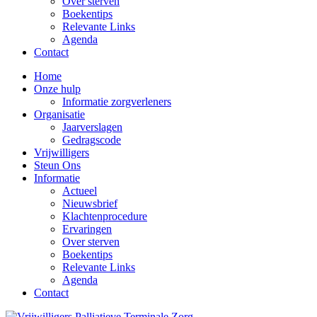
Over sterven
Boekentips
Relevante Links
Agenda
Contact
Home
Onze hulp
Informatie zorgverleners
Organisatie
Jaarverslagen
Gedragscode
Vrijwilligers
Steun Ons
Informatie
Actueel
Nieuwsbrief
Klachtenprocedure
Ervaringen
Over sterven
Boekentips
Relevante Links
Agenda
Contact