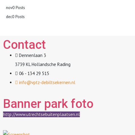
nov
0
Posts
dec
0
Posts
Contact
Dennenlaan 3
3739 KL Hollandsche Rading
06 - 134 29 515
info@vptz-debiltsekernen.nl
Banner park foto
http://www.utrechtsebuitenplaatsen.nl