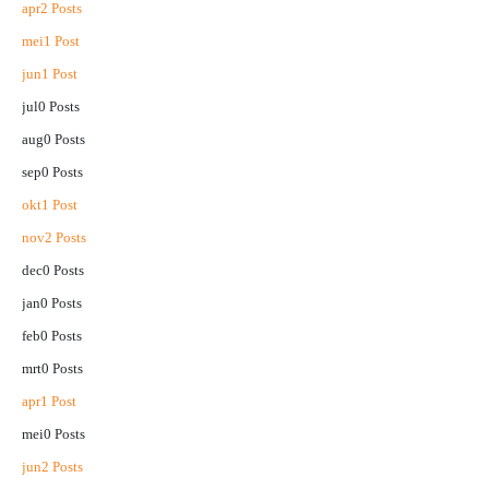
apr
2
Posts
mei
1
Post
jun
1
Post
jul
0
Posts
aug
0
Posts
sep
0
Posts
okt
1
Post
nov
2
Posts
dec
0
Posts
jan
0
Posts
feb
0
Posts
mrt
0
Posts
apr
1
Post
mei
0
Posts
jun
2
Posts