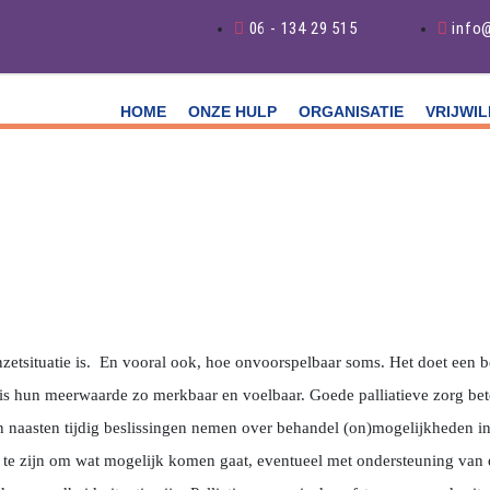
06 - 134 29 515
info
HOME
ONZE HULP
ORGANISATIE
VRIJWIL
nzetsituatie is. En vooral ook, hoe onvoorspelbaar soms. Het doet een 
aties is hun meerwaarde zo merkbaar en voelbaar. Goede palliatieve zorg be
en naasten tijdig beslissingen nemen over behandel (on)mogelijkheden i
d te zijn om wat mogelijk komen gaat, eventueel met ondersteuning va