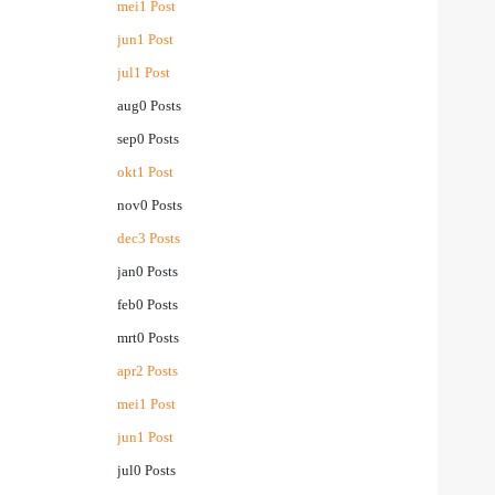
mei
1
Post
jun
1
Post
jul
1
Post
aug
0
Posts
sep
0
Posts
okt
1
Post
nov
0
Posts
dec
3
Posts
jan
0
Posts
feb
0
Posts
mrt
0
Posts
apr
2
Posts
mei
1
Post
jun
1
Post
jul
0
Posts