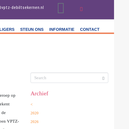
@vptz-debiltsekernen.nl
LIGERS
STEUN ONS
INFORMATIE
CONTACT
Archief
beroep op
tekent
<
n de
2020
n een VPTZ-
2026