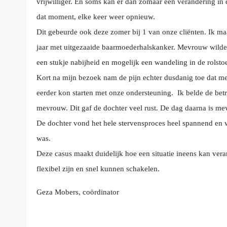
vrijwilliger. En soms kan er dan zomaar een verandering in d
dat moment, elke keer weer opnieuw.
Dit gebeurde ook deze zomer bij 1 van onze cliënten. Ik 
jaar met uitgezaaide baarmoederhalskanker. Mevrouw wild
een stukje nabijheid en mogelijk een wandeling in de rolstoe
Kort na mijn bezoek nam de pijn echter dusdanig toe dat m
eerder kon starten met onze ondersteuning. Ik belde de betro
mevrouw. Dit gaf de dochter veel rust. De dag daarna is mev
De dochter vond het hele stervensproces heel spannend en w
was.
Deze casus maakt duidelijk hoe een situatie ineens kan veran
flexibel zijn en snel kunnen schakelen.
Geza Mobers, coördinator