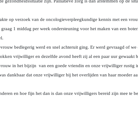
e gezondheidssituatie zijn. Palliatieve zorg is dan afstemmen op de situ
maakte op verzoek van de oncologieverpleegkundige kennis met een vro
e graag 1 middag per week ondersteuning voor het maken van een bote
l.
evrouw bedlegerig werd en snel achteruit ging. Er werd gevraagd of we
kken vrijwilliger en dezelfde avond heeft zij al een paar uur gewaakt b
rouw in het bijzijn van een goede vriendin en onze vrijwilliger rustig 
as dankbaar dat onze vrijwilliger bij het overlijden van haar moeder a
deren en hoe fijn het dan is dan onze vrijwilligers bereid zijn mee te 