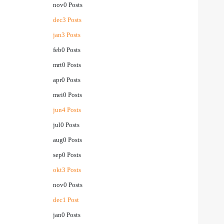
nov
0
Posts
dec
3
Posts
jan
3
Posts
feb
0
Posts
mrt
0
Posts
apr
0
Posts
mei
0
Posts
jun
4
Posts
jul
0
Posts
aug
0
Posts
sep
0
Posts
okt
3
Posts
nov
0
Posts
dec
1
Post
jan
0
Posts