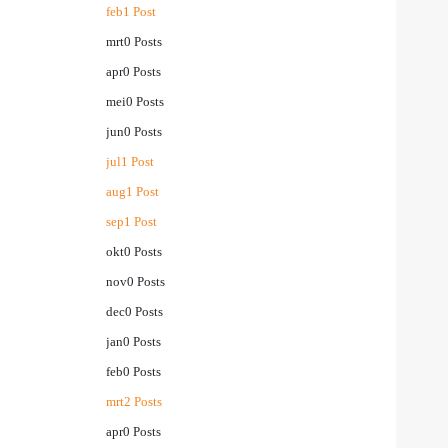
feb
1
Post
mrt
0
Posts
apr
0
Posts
mei
0
Posts
jun
0
Posts
jul
1
Post
aug
1
Post
sep
1
Post
okt
0
Posts
nov
0
Posts
dec
0
Posts
jan
0
Posts
feb
0
Posts
mrt
2
Posts
apr
0
Posts