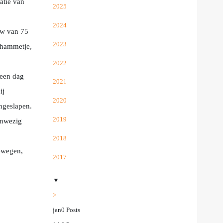
atie van
2025
2024
uw van 75
2023
rhammetje,
2022
 een dag
2021
ij
2020
ingeslapen.
2019
anwezig
2018
bewegen,
2017
▼
>
jan
0
Posts