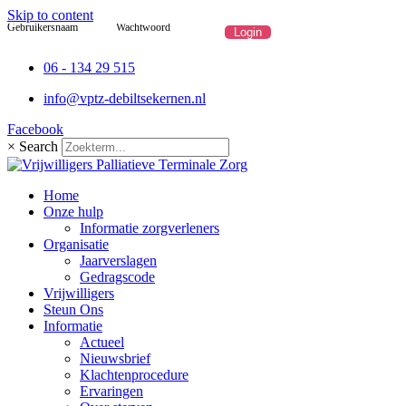
Skip to content
Gebruikersnaam
Wachtwoord
06 - 134 29 515
info@vptz-debiltsekernen.nl
Facebook
×
Search
Home
Onze hulp
Informatie zorgverleners
Organisatie
Jaarverslagen
Gedragscode
Vrijwilligers
Steun Ons
Informatie
Actueel
Nieuwsbrief
Klachtenprocedure
Ervaringen