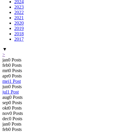
2024
2023
2022
2021
2020
2019
2018
2017
▼
>
jan
0
Posts
feb
0
Posts
mrt
0
Posts
apr
0
Posts
mei
1
Post
jun
0
Posts
jul
1
Post
aug
0
Posts
sep
0
Posts
okt
0
Posts
nov
0
Posts
dec
0
Posts
jan
0
Posts
feb
0
Posts