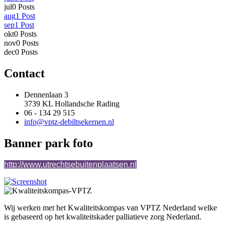
jul
0
Posts
aug
1
Post
sep
1
Post
okt
0
Posts
nov
0
Posts
dec
0
Posts
Contact
Dennenlaan 3
3739 KL Hollandsche Rading
06 - 134 29 515
info@vptz-debiltsekernen.nl
Banner park foto
http://www.utrechtsebuitenplaatsen.nl
Wij werken met het Kwaliteitskompas van VPTZ Nederland welke
is gebaseerd op het kwaliteitskader palliatieve zorg Nederland.