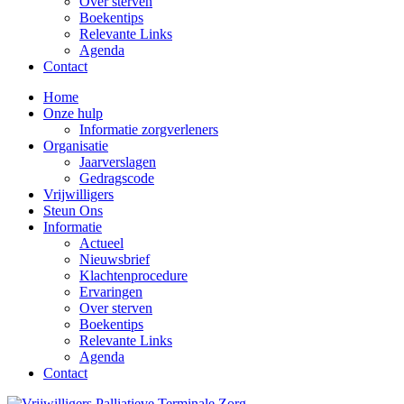
Over sterven
Boekentips
Relevante Links
Agenda
Contact
Home
Onze hulp
Informatie zorgverleners
Organisatie
Jaarverslagen
Gedragscode
Vrijwilligers
Steun Ons
Informatie
Actueel
Nieuwsbrief
Klachtenprocedure
Ervaringen
Over sterven
Boekentips
Relevante Links
Agenda
Contact