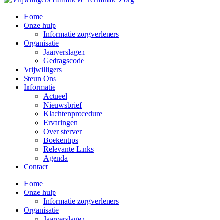
Home
Onze hulp
Informatie zorgverleners
Organisatie
Jaarverslagen
Gedragscode
Vrijwilligers
Steun Ons
Informatie
Actueel
Nieuwsbrief
Klachtenprocedure
Ervaringen
Over sterven
Boekentips
Relevante Links
Agenda
Contact
Home
Onze hulp
Informatie zorgverleners
Organisatie
Jaarverslagen