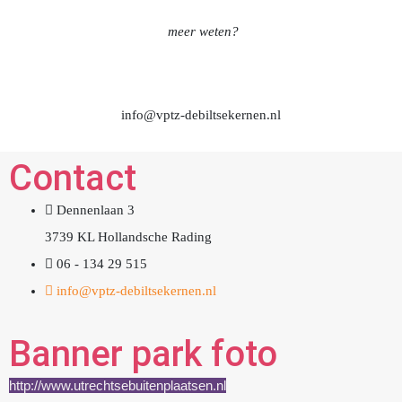
Direct hulp aanvragen of
meer weten?
TEL. 06 – 134 29 515
info@vptz-debiltsekernen.nl
Contact
Dennenlaan 3
3739 KL Hollandsche Rading
06 - 134 29 515
info@vptz-debiltsekernen.nl
Banner park foto
http://www.utrechtsebuitenplaatsen.nl