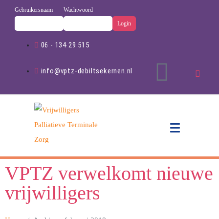
Gebruikersnaam
Wachtwoord
06 - 134 29 515
info@vptz-debiltsekernen.nl
VPTZ verwelkomt nieuwe
vrijwilligers