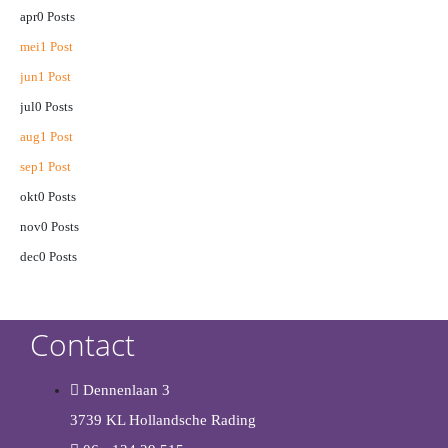
apr
0
Posts
mei
1
Post
jun
1
Post
jul
0
Posts
aug
1
Post
sep
1
Post
okt
0
Posts
nov
0
Posts
dec
0
Posts
Contact
Dennenlaan 3
3739 KL Hollandsche Rading