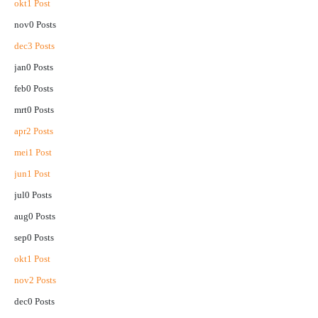
okt
1
Post
nov
0
Posts
dec
3
Posts
jan
0
Posts
feb
0
Posts
mrt
0
Posts
apr
2
Posts
mei
1
Post
jun
1
Post
jul
0
Posts
aug
0
Posts
sep
0
Posts
okt
1
Post
nov
2
Posts
dec
0
Posts